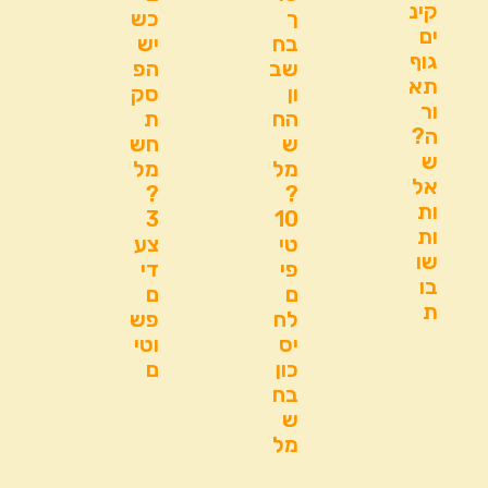
קינ
ך
כש
ים
בח
יש
גוף
שב
הפ
תא
ון
סק
ור
הח
ת
ה?
ש
חש
ש
מל
מל
אל
?
?
ות
3
10
ות
טי
צע
שו
פי
די
בו
ם
ם
ת
לח
פש
יס
וטי
כון
ם
בח
ש
מל