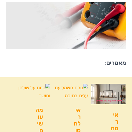
מאמרים
:
אי
מה
אי
ך
עו
ך
לח
שי
מת
סו
ם