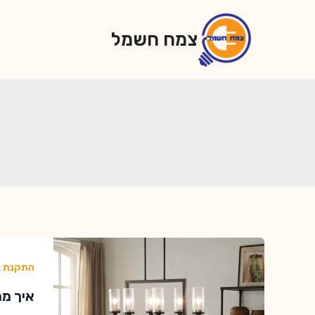
ילוג
תוכן
צמח חשמל
התקנת ג
איך מת