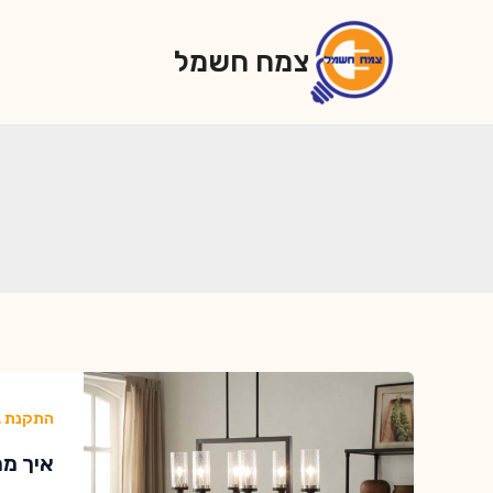
ילוג
תוכן
צמח חשמל
התקנת ג
איך מת